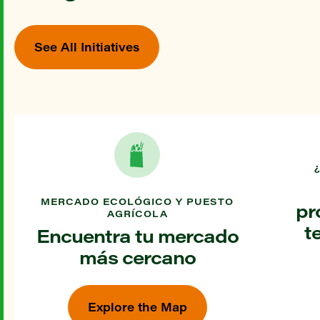
See All Initiatives
MERCADO ECOLÓGICO Y PUESTO
pr
AGRÍCOLA
t
Encuentra tu mercado
más cercano
Explore the Map