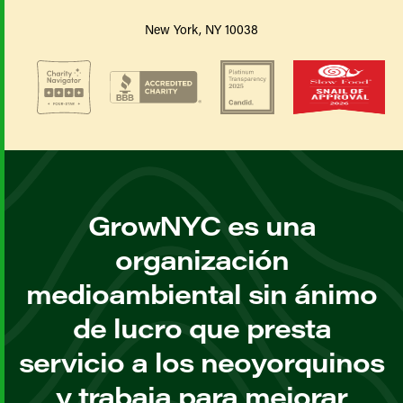
New York, NY 10038
GrowNYC es una
organización
medioambiental sin ánimo
de lucro que presta
servicio a los neoyorquinos
y trabaja para mejorar