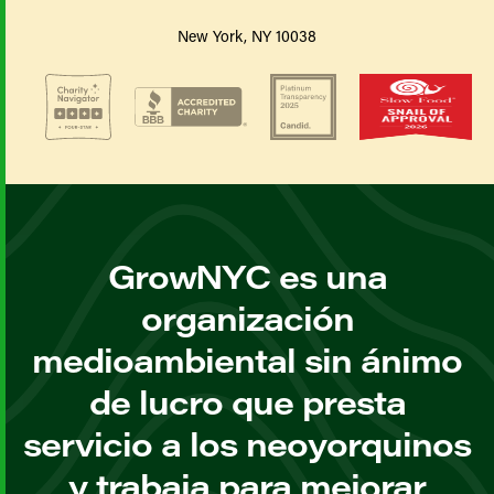
New York, NY 10038
GrowNYC es una
organización
medioambiental sin ánimo
de lucro que presta
servicio a los neoyorquinos
y trabaja para mejorar