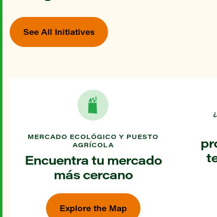
See All Initiatives
MERCADO ECOLÓGICO Y PUESTO
pr
AGRÍCOLA
t
Encuentra tu mercado
más cercano
Explore the Map