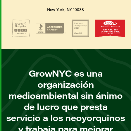
New York, NY 10038
GrowNYC es una
organización
medioambiental sin ánimo
de lucro que presta
servicio a los neoyorquinos
y trabaja para mejorar