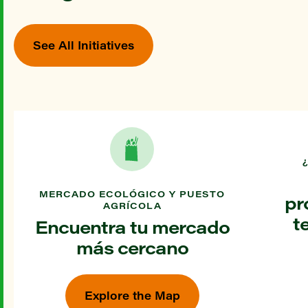
See All Initiatives
MERCADO ECOLÓGICO Y PUESTO
pr
AGRÍCOLA
t
Encuentra tu mercado
más cercano
Explore the Map