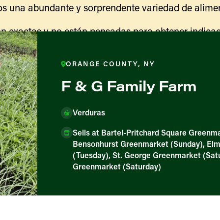
s una abundante y sorprendente variedad de alimen
n exactas y no están pensadas para obtener indicac
ranja para obtener información sobre las actividades
indicaciones para llegar.
ORANGE COUNTY, NY
F & G Family Farm
Verduras
Sells at Bartel-Pritchard Square Greenm
Bensonhurst Greenmarket (Sunday), El
(Tuesday), St. George Greenmarket (Satu
Greenmarket (Saturday)
ores y productores