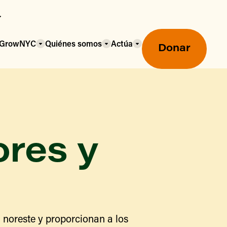
a GrowNYC
Quiénes somos
Actúa
Donar
ores y
Mercados agrícolas ecológicos
Mercados agrícolas
Centro mayorista de alimentos
 noreste y proporcionan a los
Uso de SNAP y beneficios
nutricionales