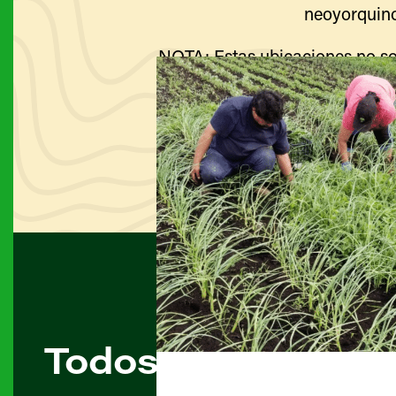
neoyorquino
NOTA: Estas ubicaciones no so
Visite el sitio web de cada g
Todos los agricult