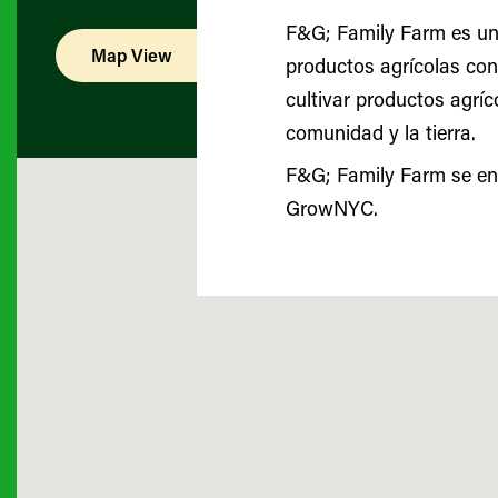
F&G; Family Farm es una
Map View
List View
productos agrícolas con
cultivar productos agríc
comunidad y la tierra.
F&G; Family Farm se en
GrowNYC.