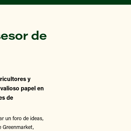
esor de
icultores y
alioso papel en
nes de
 un foro de ideas,
de Greenmarket,