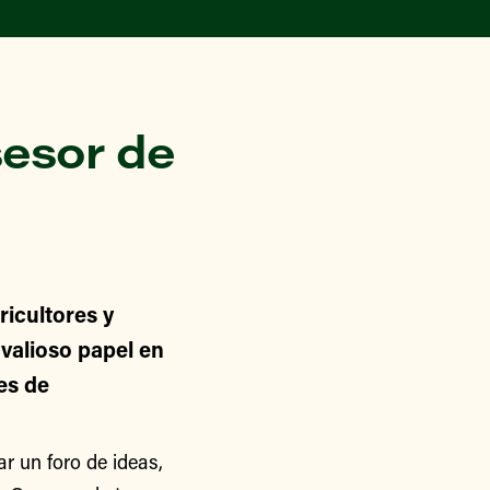
esor de
icultores y
alioso papel en
nes de
 un foro de ideas,
de Greenmarket,