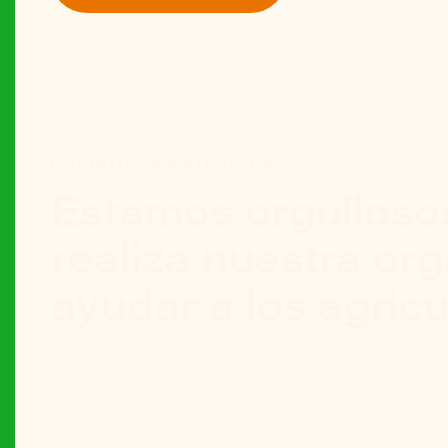
INICIATIVAS ANTERIORES
Estamos orgullosos
realiza nuestra or
ayudar a los agricu