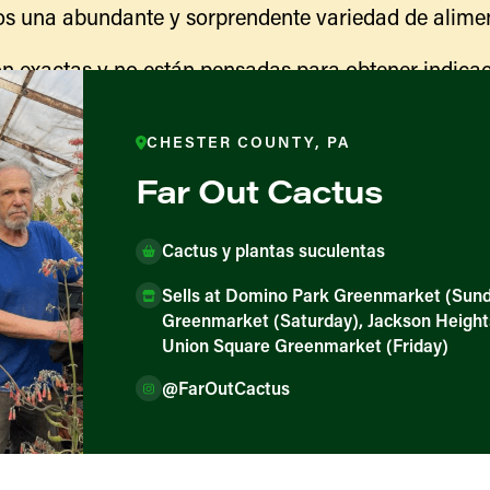
s una abundante y sorprendente variedad de alimen
n exactas y no están pensadas para obtener indicac
ranja para obtener información sobre las actividades
indicaciones para llegar.
CHESTER COUNTY, PA
Far Out Cactus
Cactus y plantas suculentas
Sells at Domino Park Greenmarket (Sund
Greenmarket (Saturday), Jackson Heigh
Union Square Greenmarket (Friday)
@FarOutCactus
ores y productores