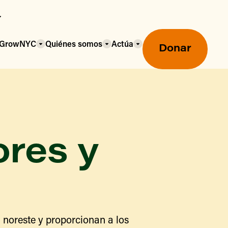
a GrowNYC
Quiénes somos
Actúa
Donar
ores y
Mercados agrícolas ecológicos
Mercados agrícolas
Centro mayorista de alimentos
 noreste y proporcionan a los
Uso de SNAP y beneficios
nutricionales