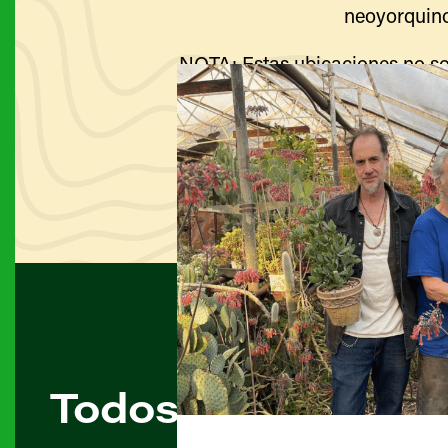
neoyorquino
NOTA: Estas ubicaciones no so
Visite el sitio web de cada g
Todos los agricult