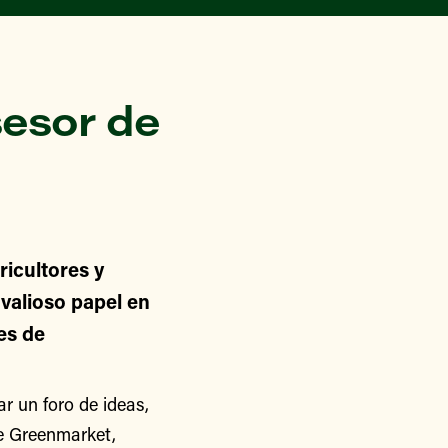
esor de
icultores y
alioso papel en
nes de
 un foro de ideas,
de Greenmarket,