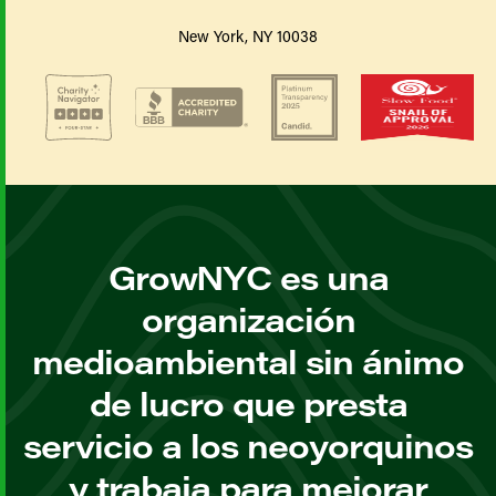
New York, NY 10038
GrowNYC es una
organización
medioambiental sin ánimo
de lucro que presta
servicio a los neoyorquinos
y trabaja para mejorar