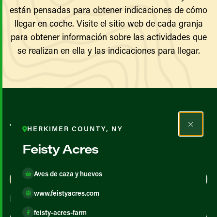
están pensadas para obtener indicaciones de cómo
llegar en coche. Visite el sitio web de cada granja
para obtener información sobre las actividades que
se realizan en ella y las indicaciones para llegar.
Todos los agricultores y
HERKIMER COUNTY, NY
productores
Feisty Acres
Aves de caza y huevos
Map View
List View
www.feistyacres.com
feisty-acres-farm