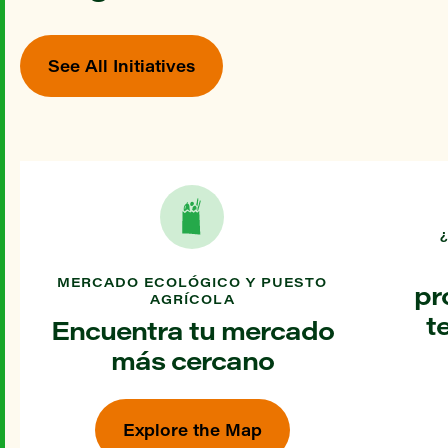
See All Initiatives
MERCADO ECOLÓGICO Y PUESTO
pr
AGRÍCOLA
t
Encuentra tu mercado
más cercano
Explore the Map