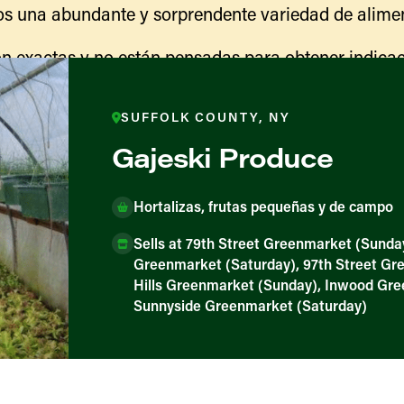
s una abundante y sorprendente variedad de alimen
n exactas y no están pensadas para obtener indicac
ranja para obtener información sobre las actividades
indicaciones para llegar.
SUFFOLK COUNTY, NY
Gajeski Produce
Hortalizas, frutas pequeñas y de campo
Sells at 79th Street Greenmarket (Sunda
Greenmarket (Saturday), 97th Street Gre
Hills Greenmarket (Sunday), Inwood Gre
Sunnyside Greenmarket (Saturday)
ores y productores