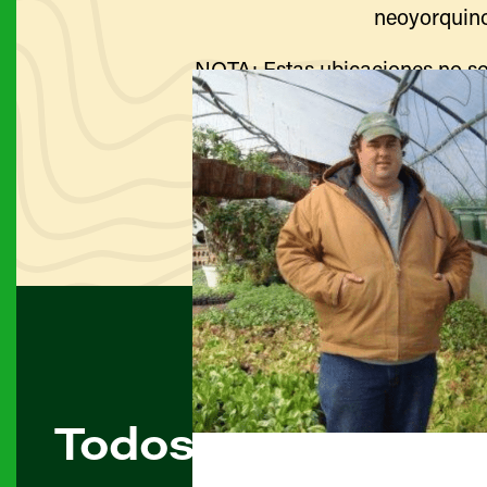
neoyorquino
NOTA: Estas ubicaciones no so
Visite el sitio web de cada g
Todos los agricult