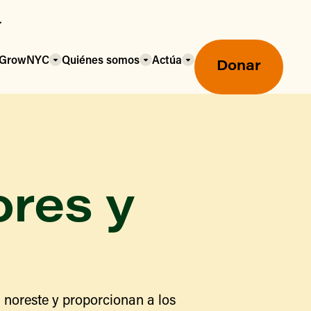
a GrowNYC
Quiénes somos
Actúa
Donar
ores y
Mercados agrícolas ecológicos
Mercados agrícolas
Centro mayorista de alimentos
 noreste y proporcionan a los
Uso de SNAP y beneficios
nutricionales