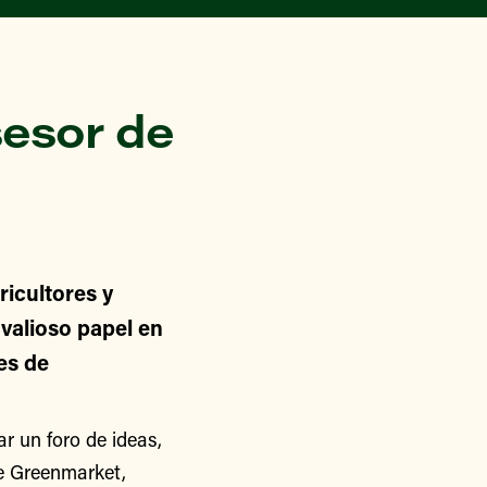
esor de
icultores y
alioso papel en
nes de
 un foro de ideas,
de Greenmarket,