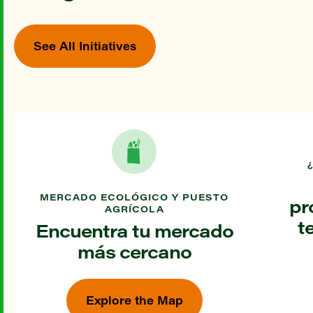
See All Initiatives
MERCADO ECOLÓGICO Y PUESTO
pr
AGRÍCOLA
t
Encuentra tu mercado
más cercano
Explore the Map