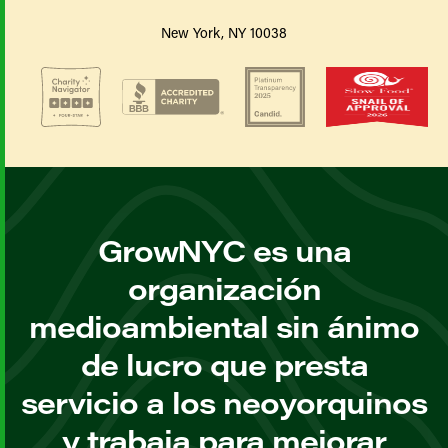
New York, NY 10038
GrowNYC es una
organización
medioambiental sin ánimo
de lucro que presta
servicio a los neoyorquinos
y trabaja para mejorar