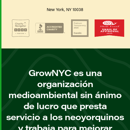
New York, NY 10038
GrowNYC es una
organización
medioambiental sin ánimo
de lucro que presta
servicio a los neoyorquinos
y trabaja para mejorar