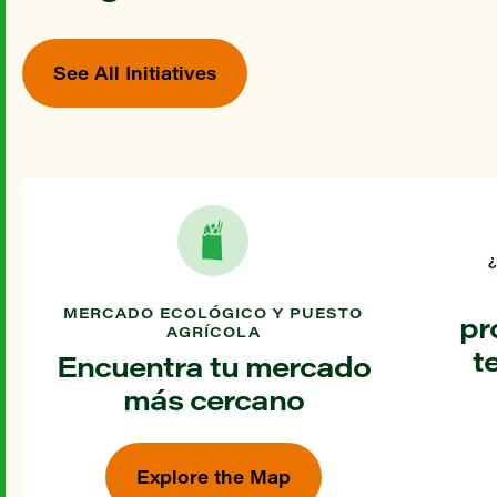
See All Initiatives
MERCADO ECOLÓGICO Y PUESTO
pr
AGRÍCOLA
t
Encuentra tu mercado
más cercano
Explore the Map