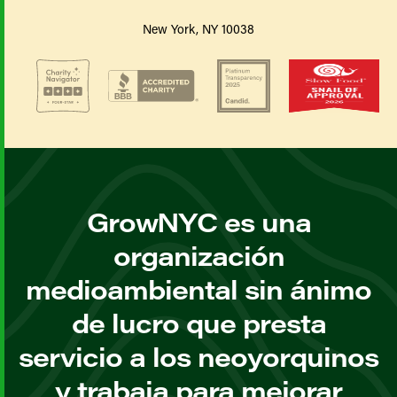
New York, NY 10038
GrowNYC es una
organización
medioambiental sin ánimo
de lucro que presta
servicio a los neoyorquinos
y trabaja para mejorar