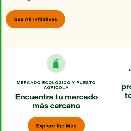
See All Initiatives
MERCADO ECOLÓGICO Y PUESTO
pr
AGRÍCOLA
t
Encuentra tu mercado
más cercano
Explore the Map