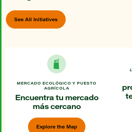
See All Initiatives
MERCADO ECOLÓGICO Y PUESTO
pr
AGRÍCOLA
t
Encuentra tu mercado
más cercano
Explore the Map