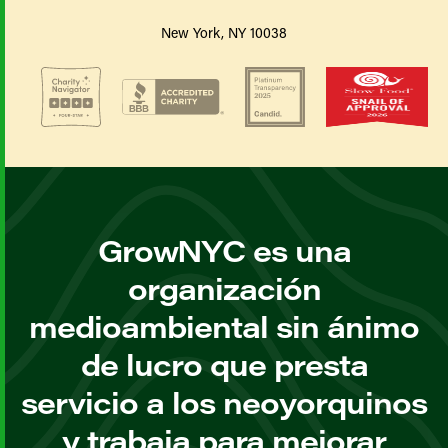
New York, NY 10038
GrowNYC es una
organización
medioambiental sin ánimo
de lucro que presta
servicio a los neoyorquinos
y trabaja para mejorar