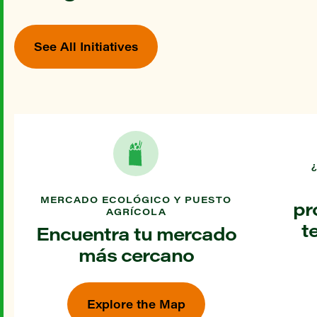
See All Initiatives
MERCADO ECOLÓGICO Y PUESTO
pr
AGRÍCOLA
t
Encuentra tu mercado
más cercano
Explore the Map