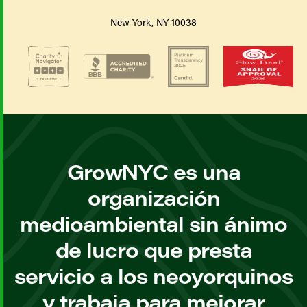
New York, NY 10038
GrowNYC es una
organización
medioambiental sin ánimo
de lucro que presta
servicio a los neoyorquinos
y trabaja para mejorar