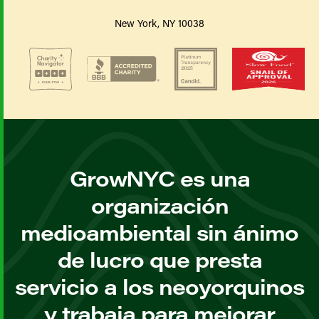
New York, NY 10038
GrowNYC es una
organización
medioambiental sin ánimo
de lucro que presta
servicio a los neoyorquinos
y trabaja para mejorar