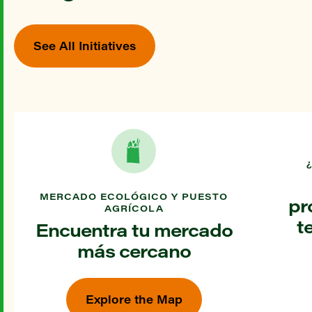
See All Initiatives
MERCADO ECOLÓGICO Y PUESTO
pr
AGRÍCOLA
t
Encuentra tu mercado
más cercano
Explore the Map