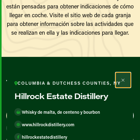
están pensadas para obtener indicaciones de cómo
llegar en coche. Visite el sitio web de cada granja
para obtener información sobre las actividades que
se realizan en ella y las indicaciones para llegar.
Todos los agricultores y
COLUMBIA & DUTCHESS COUNTIES, NY
productores
Hillrock Estate Distillery
Whisky de malta, de centeno y bourbon
Map View
List View
www.hillrockdistillery.com
hillrockestatedistillery