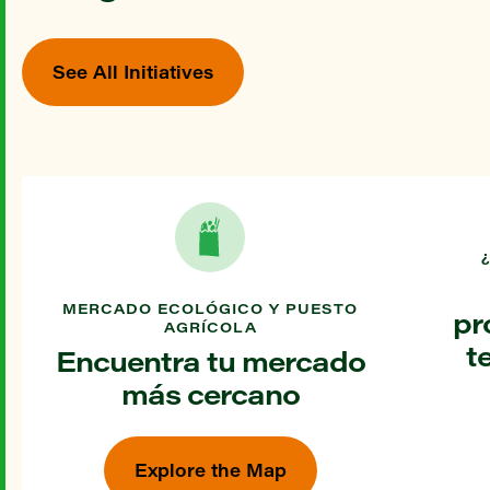
See All Initiatives
MERCADO ECOLÓGICO Y PUESTO
pr
AGRÍCOLA
t
Encuentra tu mercado
más cercano
Explore the Map