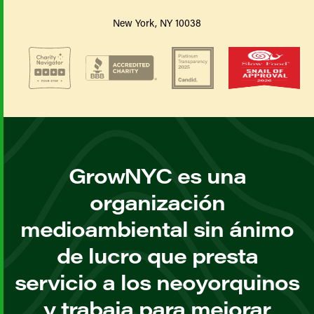
New York, NY 10038
GrowNYC es una
organización
medioambiental sin ánimo
de lucro que presta
servicio a los neoyorquinos
y trabaja para mejorar