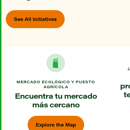
See All Initiatives
MERCADO ECOLÓGICO Y PUESTO
pr
AGRÍCOLA
t
Encuentra tu mercado
más cercano
Explore the Map