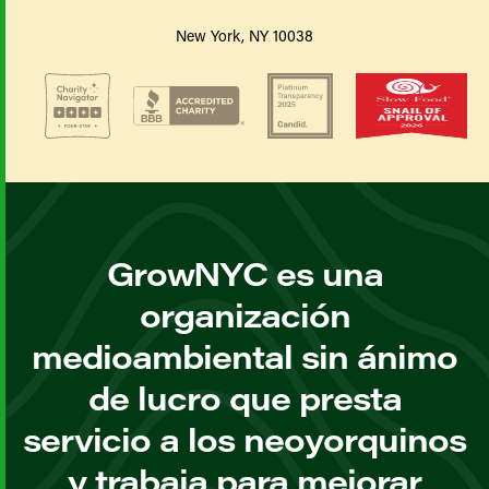
New York, NY 10038
GrowNYC es una
organización
medioambiental sin ánimo
de lucro que presta
servicio a los neoyorquinos
y trabaja para mejorar