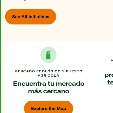
See All Initiatives
MERCADO ECOLÓGICO Y PUESTO
pr
AGRÍCOLA
t
Encuentra tu mercado
más cercano
Explore the Map