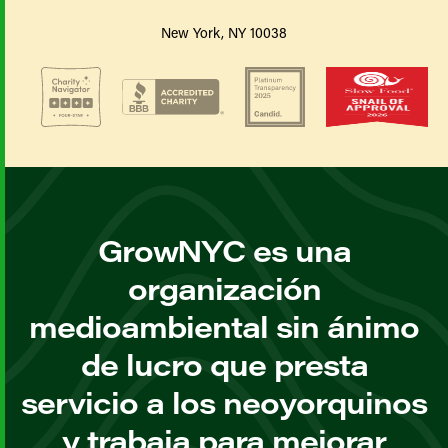
New York, NY 10038
GrowNYC es una
organización
medioambiental sin ánimo
de lucro que presta
servicio a los neoyorquinos
y trabaja para mejorar