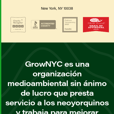
New York, NY 10038
GrowNYC es una
organización
medioambiental sin ánimo
de lucro que presta
servicio a los neoyorquinos
y trabaja para mejorar