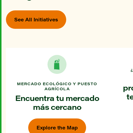
See All Initiatives
MERCADO ECOLÓGICO Y PUESTO
pr
AGRÍCOLA
t
Encuentra tu mercado
más cercano
Explore the Map