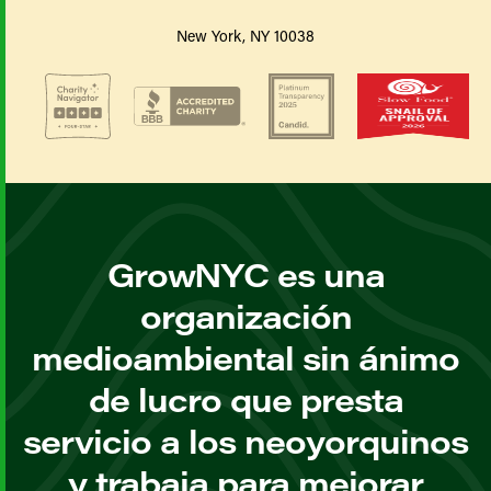
New York, NY 10038
GrowNYC es una
organización
medioambiental sin ánimo
de lucro que presta
servicio a los neoyorquinos
y trabaja para mejorar