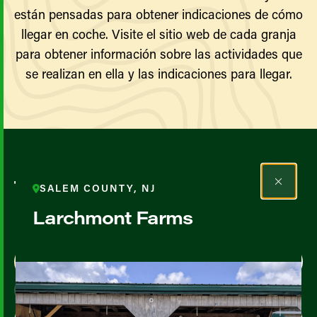
están pensadas para obtener indicaciones de cómo
llegar en coche. Visite el sitio web de cada granja
para obtener información sobre las actividades que
se realizan en ella y las indicaciones para llegar.
Todos los agricultores y
SALEM COUNTY, NJ
productores
Larchmont Farms
Map View
List View