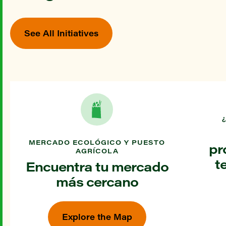
See All Initiatives
MERCADO ECOLÓGICO Y PUESTO
pr
AGRÍCOLA
t
Encuentra tu mercado
más cercano
Explore the Map