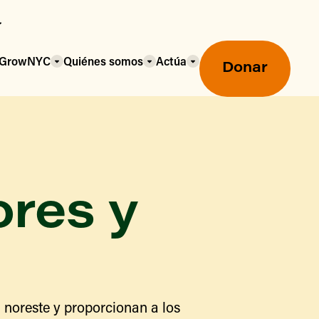
a GrowNYC
Quiénes somos
Actúa
Donar
ores y
Mercados agrícolas ecológicos
Mercados agrícolas
Centro mayorista de alimentos
 noreste y proporcionan a los
Uso de SNAP y beneficios
nutricionales