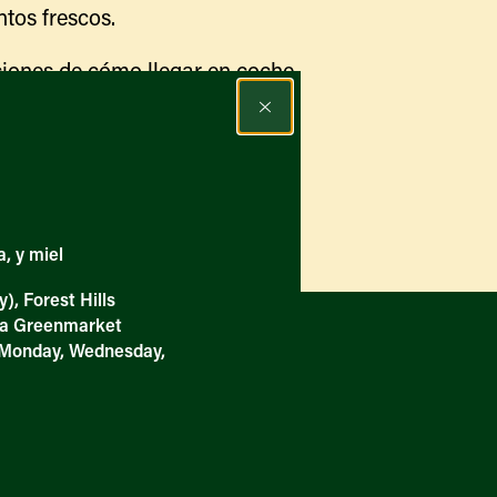
tos frescos.
Qué hay disponible y en
temporada
Iniciativas de acceso a los
iones de cómo llegar en coche.
alimentos
Nuestros agricultores y
 que se realizan en ella y las
productores
Encuentre un mercado
, y miel
, Forest Hills
za Greenmarket
(Monday, Wednesday,