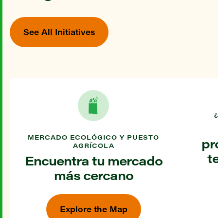
See All Initiatives
MERCADO ECOLÓGICO Y PUESTO
pr
AGRÍCOLA
t
Encuentra tu mercado
más cercano
Explore the Map