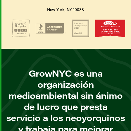
New York, NY 10038
GrowNYC es una
organización
medioambiental sin ánimo
de lucro que presta
servicio a los neoyorquinos
y trabaja para mejorar