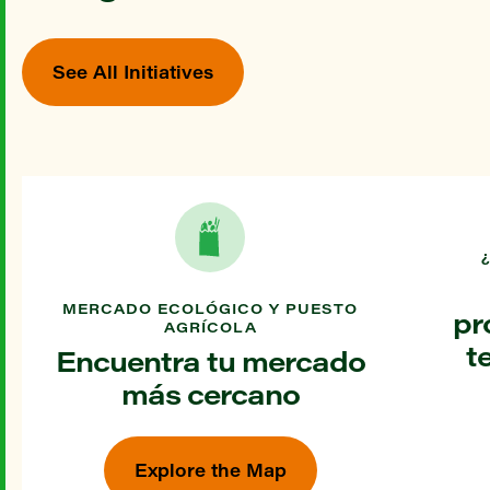
See All Initiatives
MERCADO ECOLÓGICO Y PUESTO
pr
AGRÍCOLA
t
Encuentra tu mercado
más cercano
Explore the Map