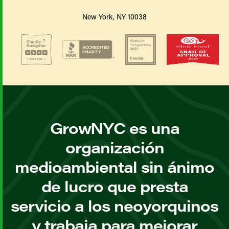
New York, NY 10038
GrowNYC es una
organización
medioambiental sin ánimo
de lucro que presta
servicio a los neoyorquinos
y trabaja para mejorar