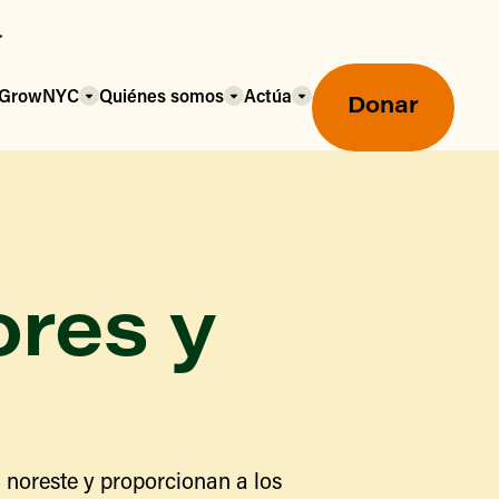
a GrowNYC
Quiénes somos
Actúa
Donar
ores y
Mercados agrícolas ecológicos
Mercados agrícolas
Centro mayorista de alimentos
 noreste y proporcionan a los
Uso de SNAP y beneficios
nutricionales