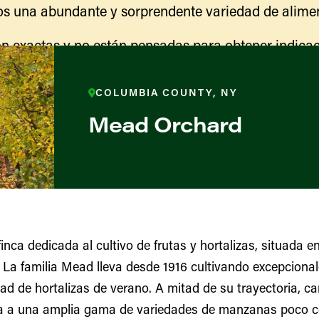
s una abundante y sorprendente variedad de alimen
n exactas y no están pensadas para obtener indicac
ranja para obtener información sobre las actividades
indicaciones para llegar.
COLUMBIA COUNTY, NY
Mead Orchard
ca dedicada al cultivo de frutas y hortalizas, situada en
La familia Mead lleva desde 1916 cultivando excepcional
ores y productores
ad de hortalizas de verano. A mitad de su trayectoria, c
a a una amplia gama de variedades de manzanas poco co