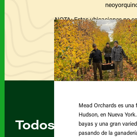
neoyorquino
NOTA: Estas ubicaciones no so
Visite el sitio web de cada g
Mead Orchards es una fin
Hudson, en Nueva York. 
Todos los agricult
bayas y una gran varied
pasando de la ganaderí