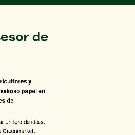
esor de
icultores y
alioso papel en
nes de
 un foro de ideas,
de Greenmarket,