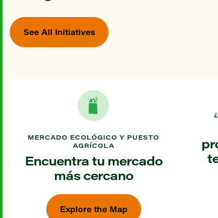
See All Initiatives
MERCADO ECOLÓGICO Y PUESTO
pr
AGRÍCOLA
t
Encuentra tu mercado
más cercano
Explore the Map