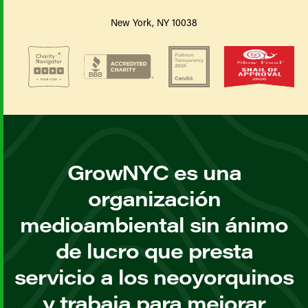
New York, NY 10038
GrowNYC es una
organización
medioambiental sin ánimo
de lucro que presta
servicio a los neoyorquinos
y trabaja para mejorar