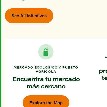
See All Initiatives
MERCADO ECOLÓGICO Y PUESTO
pr
AGRÍCOLA
t
Encuentra tu mercado
más cercano
Explore the Map