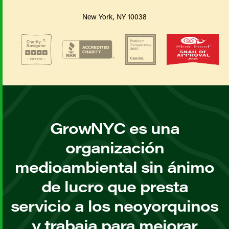
New York, NY 10038
GrowNYC es una
organización
medioambiental sin ánimo
de lucro que presta
servicio a los neoyorquinos
y trabaja para mejorar