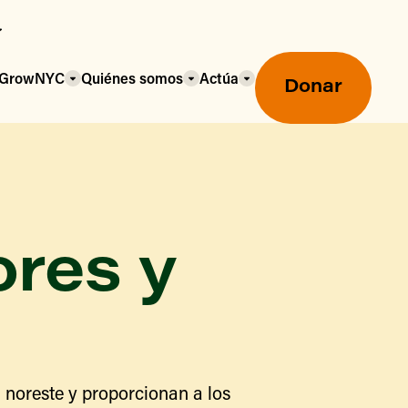
a GrowNYC
Quiénes somos
Actúa
Donar
ores y
Mercados agrícolas ecológicos
Mercados agrícolas
Centro mayorista de alimentos
 noreste y proporcionan a los
Uso de SNAP y beneficios
nutricionales