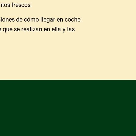
tos frescos.
Qué hay disponible y en
temporada
Iniciativas de acceso a los
iones de cómo llegar en coche.
alimentos
Nuestros agricultores y
 que se realizan en ella y las
productores
Encuentre un mercado