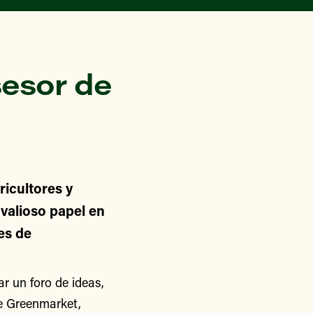
esor de
icultores y
alioso papel en
nes de
 un foro de ideas,
de Greenmarket,