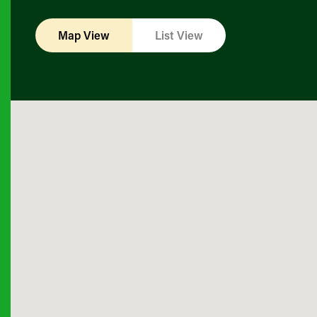
Map View
List View