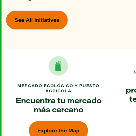
See All Initiatives
MERCADO ECOLÓGICO Y PUESTO
pr
AGRÍCOLA
t
Encuentra tu mercado
más cercano
Explore the Map