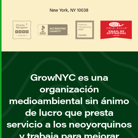
New York, NY 10038
GrowNYC es una
organización
medioambiental sin ánimo
de lucro que presta
servicio a los neoyorquinos
y trabaja para mejorar