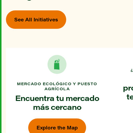
See All Initiatives
MERCADO ECOLÓGICO Y PUESTO
pr
AGRÍCOLA
t
Encuentra tu mercado
más cercano
Explore the Map