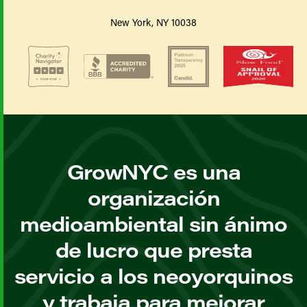
New York, NY 10038
GrowNYC es una
organización
medioambiental sin ánimo
de lucro que presta
servicio a los neoyorquinos
y trabaja para mejorar