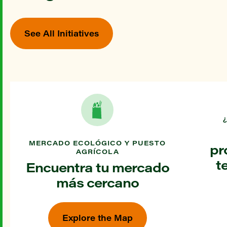
See All Initiatives
MERCADO ECOLÓGICO Y PUESTO
pr
AGRÍCOLA
t
Encuentra tu mercado
más cercano
Explore the Map