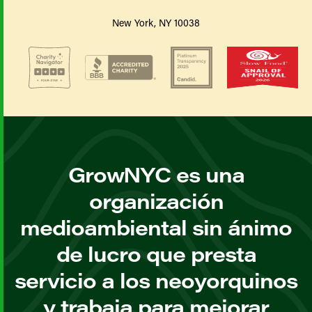
New York, NY 10038
GrowNYC es una
organización
medioambiental sin ánimo
de lucro que presta
servicio a los neoyorquinos
y trabaja para mejorar