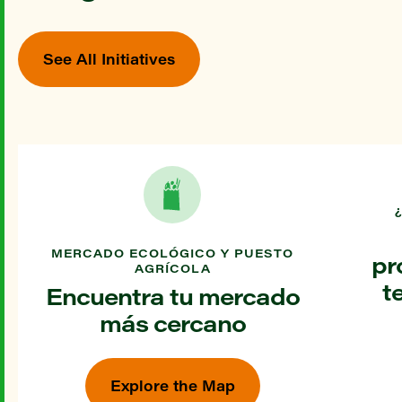
See All Initiatives
MERCADO ECOLÓGICO Y PUESTO
pr
AGRÍCOLA
t
Encuentra tu mercado
más cercano
Explore the Map