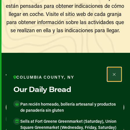
están pensadas para obtener indicaciones de cómo
llegar en coche. Visite el sitio web de cada granja
para obtener información sobre las actividades que
se realizan en ella y las indicaciones para llegar.
Todos los agricultores y
COLUMBIA COUNTY, NY
productores
Our Daily Bread
Pan recién horneado, bollería artesanal y productos
Map View
List View
de panadería sin gluten
Sells at Fort Greene Greenmarket (Saturday), Union
Square Greenmarket (Wednesday, Friday, Saturday)