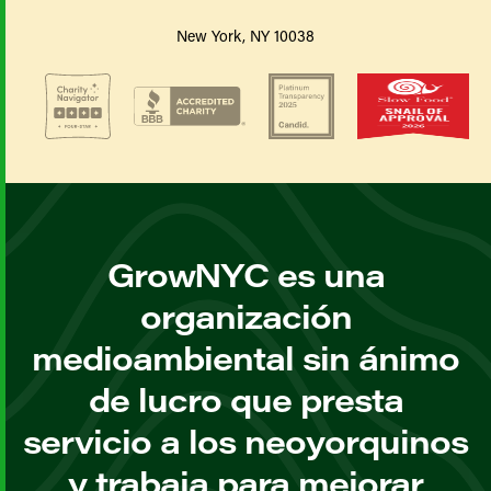
New York, NY 10038
GrowNYC es una
organización
medioambiental sin ánimo
de lucro que presta
servicio a los neoyorquinos
y trabaja para mejorar