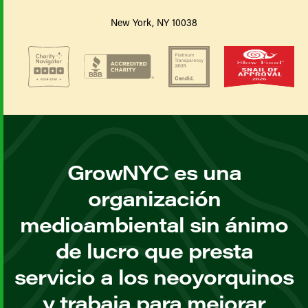
New York, NY 10038
GrowNYC es una
organización
medioambiental sin ánimo
de lucro que presta
servicio a los neoyorquinos
y trabaja para mejorar