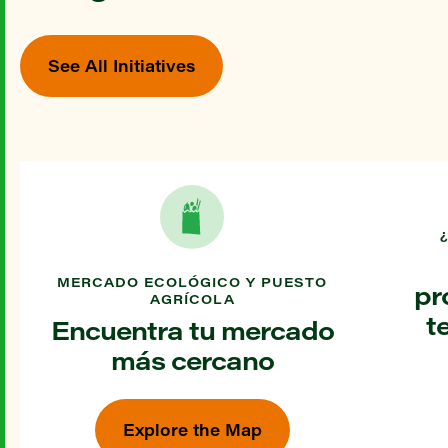
See All Initiatives
MERCADO ECOLÓGICO Y PUESTO
pr
AGRÍCOLA
t
Encuentra tu mercado
más cercano
Explore the Map