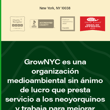
New York, NY 10038
GrowNYC es una
organización
medioambiental sin ánimo
de lucro que presta
servicio a los neoyorquinos
y trabaja para mejorar