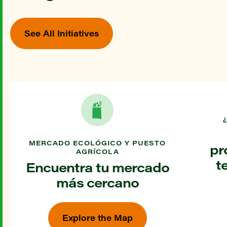
See All Initiatives
MERCADO ECOLÓGICO Y PUESTO
pr
AGRÍCOLA
t
Encuentra tu mercado
más cercano
Explore the Map