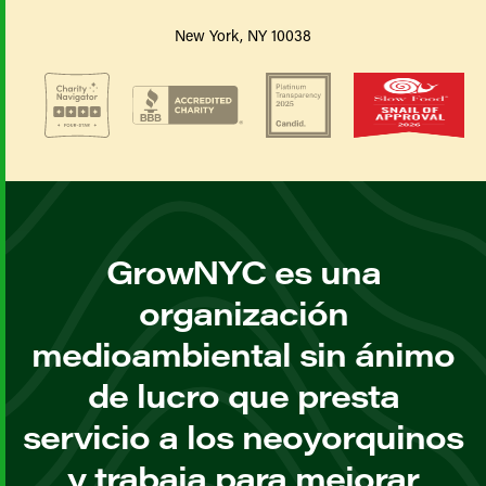
New York, NY 10038
GrowNYC es una
organización
medioambiental sin ánimo
de lucro que presta
servicio a los neoyorquinos
y trabaja para mejorar