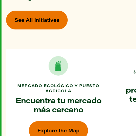
See All Initiatives
MERCADO ECOLÓGICO Y PUESTO
pr
AGRÍCOLA
t
Encuentra tu mercado
más cercano
Explore the Map