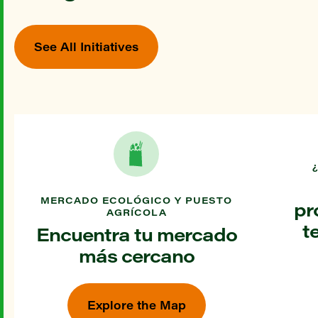
See All Initiatives
MERCADO ECOLÓGICO Y PUESTO
pr
AGRÍCOLA
t
Encuentra tu mercado
más cercano
Explore the Map