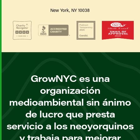
New York, NY 10038
GrowNYC es una
organización
medioambiental sin ánimo
de lucro que presta
servicio a los neoyorquinos
y trabaja para mejorar