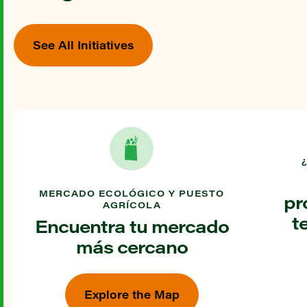
See All Initiatives
MERCADO ECOLÓGICO Y PUESTO
pr
AGRÍCOLA
t
Encuentra tu mercado
más cercano
Explore the Map