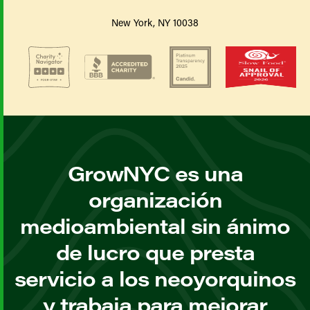
New York, NY 10038
GrowNYC es una
organización
medioambiental sin ánimo
de lucro que presta
servicio a los neoyorquinos
y trabaja para mejorar