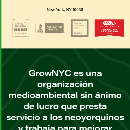
New York, NY 10038
GrowNYC es una
organización
medioambiental sin ánimo
de lucro que presta
servicio a los neoyorquinos
y trabaja para mejorar