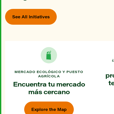
See All Initiatives
MERCADO ECOLÓGICO Y PUESTO
pr
AGRÍCOLA
t
Encuentra tu mercado
más cercano
Explore the Map