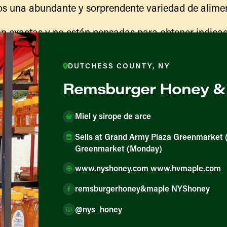
s una abundante y sorprendente variedad de alimen
n exactas y no están pensadas para obtener indicac
ranja para obtener información sobre las actividades
indicaciones para llegar.
DUTCHESS COUNTY, NY
Remsburger Honey &
Miel y sirope de arce
Sells at Grand Army Plaza Greenmarket 
Greenmarket (Monday)
www.nyshoney.com www.hvmaple.com
remsburgerhoney&maple NYShoney
ores y productores
@nys_honey