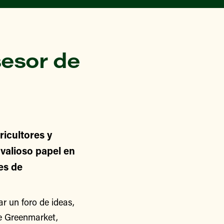
esor de
icultores y
alioso papel en
nes de
 un foro de ideas,
de Greenmarket,