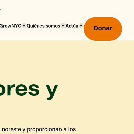
a GrowNYC
Quiénes somos
Actúa
Donar
ores y
Mercados agrícolas ecológicos
Mercados agrícolas
Centro mayorista de alimentos
 noreste y proporcionan a los
Uso de SNAP y beneficios
nutricionales