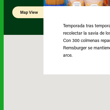
Map View
List View
Temporada tras temporad
recolectar la savia de l
Con 300 colmenas repart
Remsburger se mantiene
arce.