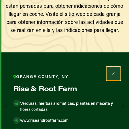
están pensadas para obtener indicaciones de cómo
llegar en coche. Visite el sitio web de cada granja
para obtener información sobre las actividades que
se realizan en ella y las indicaciones para llegar.
Todos los agricultores y
ORANGE COUNTY, NY
productores
Rise & Root Farm
Verduras, hierbas aromáticas, plantas en maceta y
Map View
List View
flores cortadas
www.riseandrootfarm.com