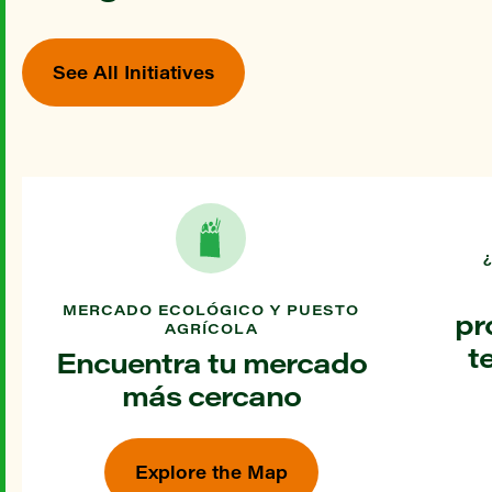
See All Initiatives
MERCADO ECOLÓGICO Y PUESTO
pr
AGRÍCOLA
t
Encuentra tu mercado
más cercano
Explore the Map