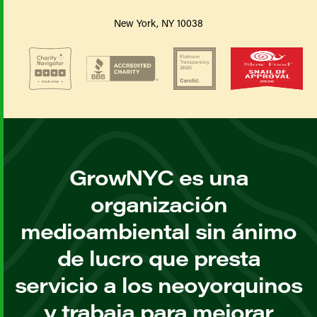
New York, NY 10038
GrowNYC es una
organización
medioambiental sin ánimo
de lucro que presta
servicio a los neoyorquinos
y trabaja para mejorar