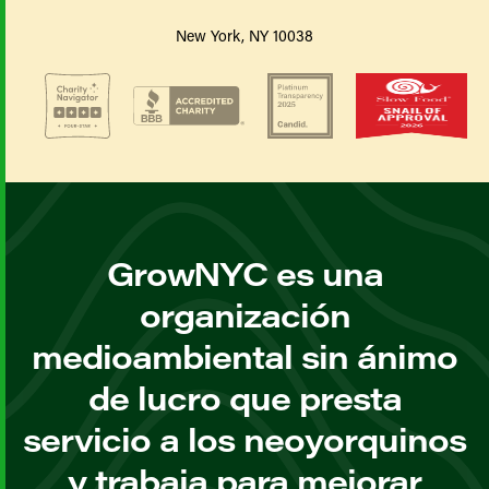
New York, NY 10038
GrowNYC es una
organización
medioambiental sin ánimo
de lucro que presta
servicio a los neoyorquinos
y trabaja para mejorar