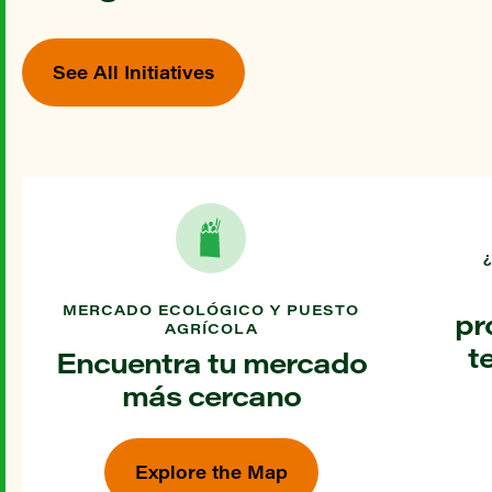
See All Initiatives
MERCADO ECOLÓGICO Y PUESTO
pr
AGRÍCOLA
t
Encuentra tu mercado
más cercano
Explore the Map