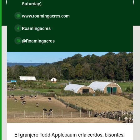
Saturday)
www.roamingacres.com
Roamingacres
@Roamingacres
El granjero Todd Applebaum cría cerdos, bisontes,