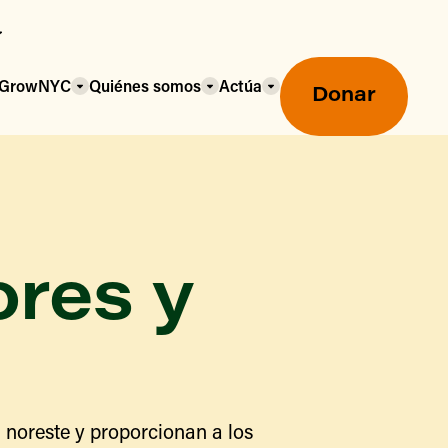
a GrowNYC
Quiénes somos
Actúa
Donar
ores y
Mercados agrícolas ecológicos
Mercados agrícolas
Centro mayorista de alimentos
 noreste y proporcionan a los
Uso de SNAP y beneficios
nutricionales