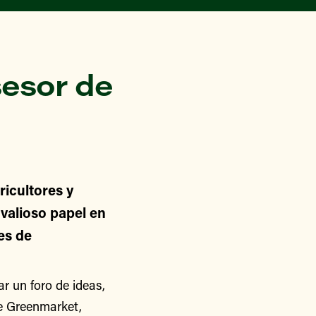
esor de
icultores y
alioso papel en
nes de
 un foro de ideas,
de Greenmarket,