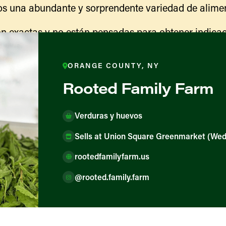
s una abundante y sorprendente variedad de alimen
n exactas y no están pensadas para obtener indicac
ranja para obtener información sobre las actividades
indicaciones para llegar.
ORANGE COUNTY, NY
Rooted Family Farm
Verduras y huevos
Sells at Union Square Greenmarket (We
rootedfamilyfarm.us
@rooted.family.farm
ores y productores