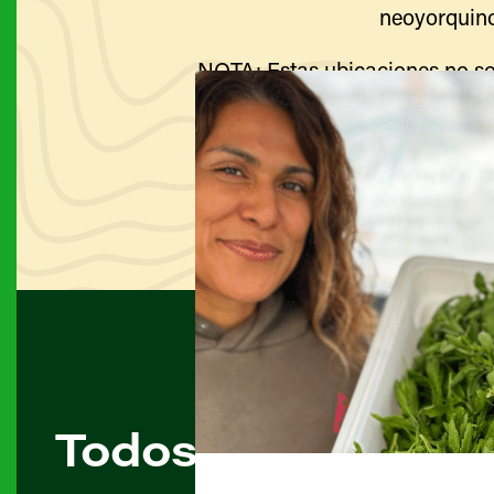
neoyorquino
NOTA: Estas ubicaciones no so
Visite el sitio web de cada g
Todos los agricult