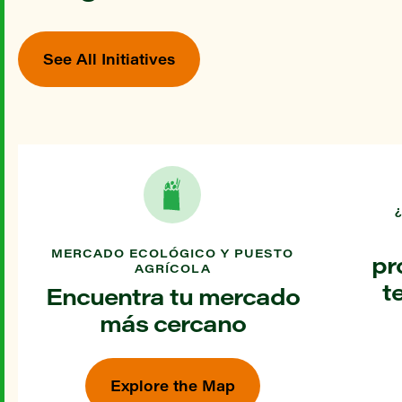
See All Initiatives
MERCADO ECOLÓGICO Y PUESTO
pr
AGRÍCOLA
t
Encuentra tu mercado
más cercano
Explore the Map