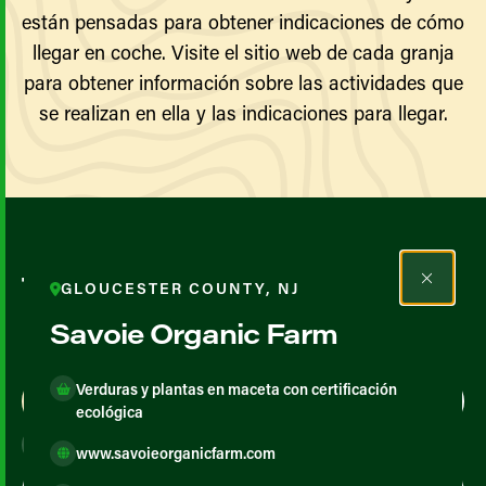
están pensadas para obtener indicaciones de cómo
llegar en coche. Visite el sitio web de cada granja
para obtener información sobre las actividades que
se realizan en ella y las indicaciones para llegar.
Todos los agricultores y
GLOUCESTER COUNTY, NJ
productores
Savoie Organic Farm
Verduras y plantas en maceta con certificación
Map View
List View
ecológica
www.savoieorganicfarm.com