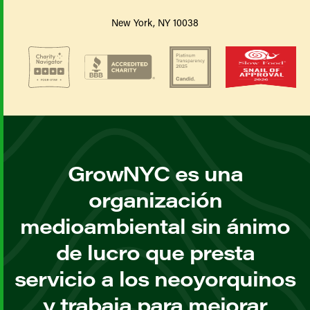
New York, NY 10038
GrowNYC es una
organización
medioambiental sin ánimo
de lucro que presta
servicio a los neoyorquinos
y trabaja para mejorar