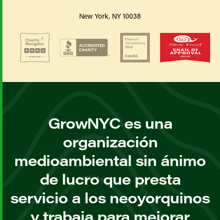
New York, NY 10038
GrowNYC es una
organización
medioambiental sin ánimo
de lucro que presta
servicio a los neoyorquinos
y trabaja para mejorar