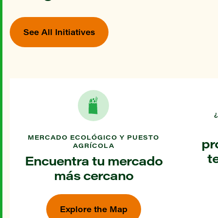
See All Initiatives
MERCADO ECOLÓGICO Y PUESTO
pr
AGRÍCOLA
t
Encuentra tu mercado
más cercano
Explore the Map