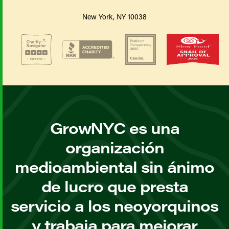
New York, NY 10038
GrowNYC es una
organización
medioambiental sin ánimo
de lucro que presta
servicio a los neoyorquinos
y trabaja para mejorar