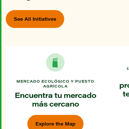
See All Initiatives
MERCADO ECOLÓGICO Y PUESTO
pr
AGRÍCOLA
t
Encuentra tu mercado
más cercano
Explore the Map