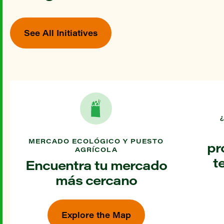
See All Initiatives
MERCADO ECOLÓGICO Y PUESTO
pr
AGRÍCOLA
t
Encuentra tu mercado
más cercano
Explore the Map