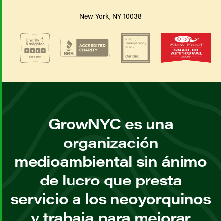
New York, NY 10038
GrowNYC es una
organización
medioambiental sin ánimo
de lucro que presta
servicio a los neoyorquinos
y trabaja para mejorar