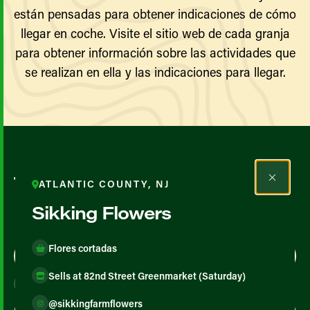
están pensadas para obtener indicaciones de cómo
llegar en coche. Visite el sitio web de cada granja
para obtener información sobre las actividades que
se realizan en ella y las indicaciones para llegar.
Todos los agricultores y
ATLANTIC COUNTY, NJ
productores
Sikking Flowers
Flores cortadas
Map View
List View
Sells at 82nd Street Greenmarket (Saturday)
@sikkingfarmflowers