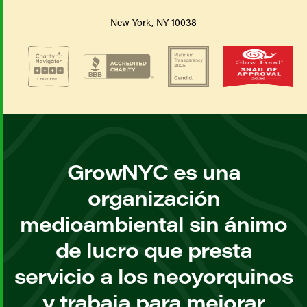
New York, NY 10038
GrowNYC es una
organización
medioambiental sin ánimo
de lucro que presta
servicio a los neoyorquinos
y trabaja para mejorar