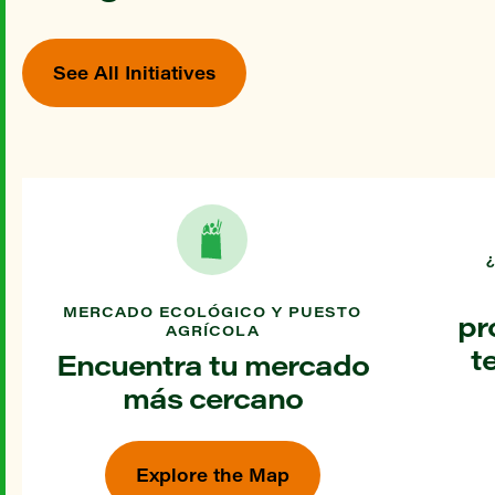
See All Initiatives
MERCADO ECOLÓGICO Y PUESTO
pr
AGRÍCOLA
t
Encuentra tu mercado
más cercano
Explore the Map