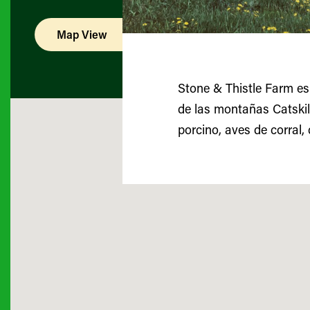
Map View
List View
Stone & Thistle Farm es
de las montañas Catskill
porcino, aves de corral,