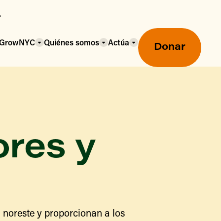
a GrowNYC
Quiénes somos
Actúa
Donar
ores y
Mercados agrícolas ecológicos
Mercados agrícolas
Centro mayorista de alimentos
 noreste y proporcionan a los
Uso de SNAP y beneficios
nutricionales