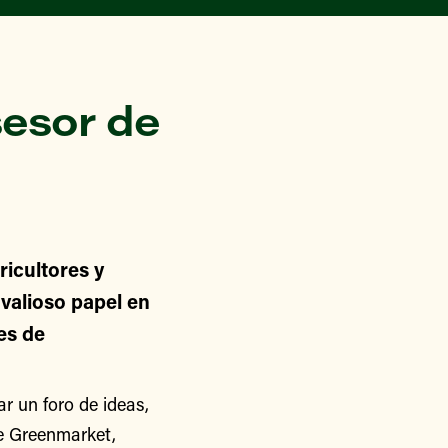
esor de
icultores y
alioso papel en
nes de
 un foro de ideas,
de Greenmarket,