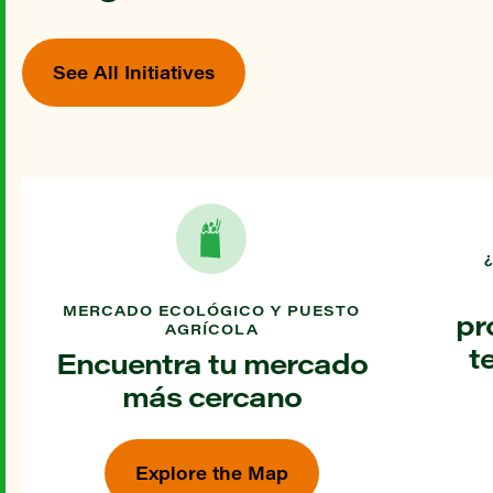
See All Initiatives
MERCADO ECOLÓGICO Y PUESTO
pr
AGRÍCOLA
t
Encuentra tu mercado
más cercano
Explore the Map