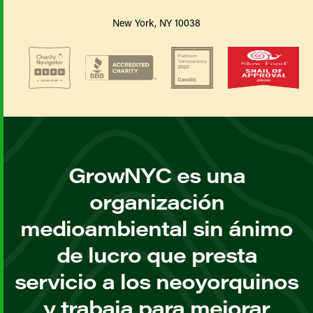
New York, NY 10038
GrowNYC es una
organización
medioambiental sin ánimo
de lucro que presta
servicio a los neoyorquinos
y trabaja para mejorar