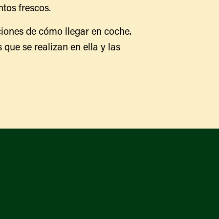
tos frescos.
Qué hay disponible y en
temporada
Iniciativas de acceso a los
iones de cómo llegar en coche.
alimentos
Nuestros agricultores y
 que se realizan en ella y las
productores
Encuentre un mercado