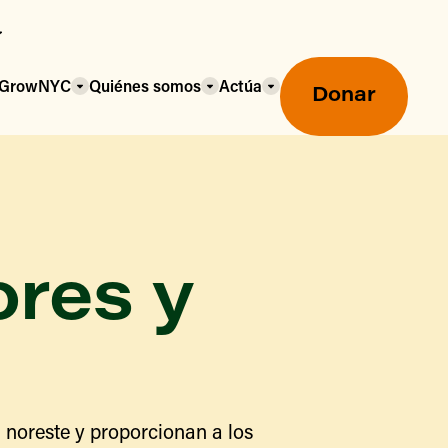
a GrowNYC
Quiénes somos
Actúa
Donar
ores y
Mercados agrícolas ecológicos
Mercados agrícolas
Centro mayorista de alimentos
 noreste y proporcionan a los
Uso de SNAP y beneficios
nutricionales