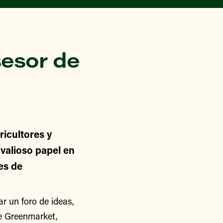
esor de
icultores y
alioso papel en
nes de
 un foro de ideas,
de Greenmarket,