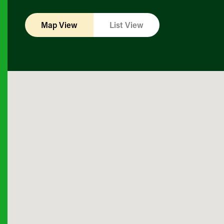
Map View
List View