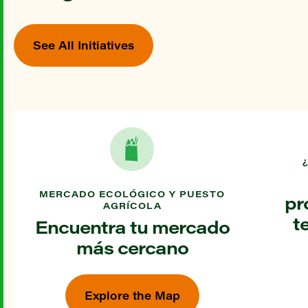
See All Initiatives
MERCADO ECOLÓGICO Y PUESTO
pr
AGRÍCOLA
t
Encuentra tu mercado
más cercano
Explore the Map