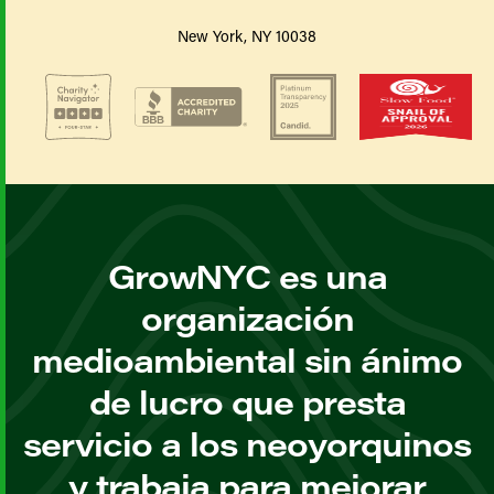
New York, NY 10038
GrowNYC es una
organización
medioambiental sin ánimo
de lucro que presta
servicio a los neoyorquinos
y trabaja para mejorar