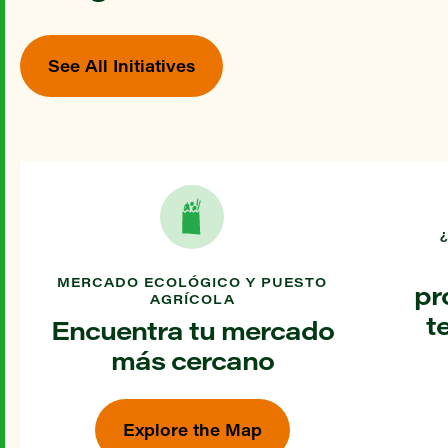
See All Initiatives
MERCADO ECOLÓGICO Y PUESTO
pr
AGRÍCOLA
t
Encuentra tu mercado
más cercano
Explore the Map