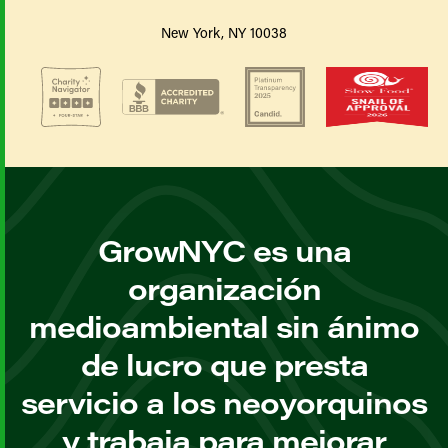
New York, NY 10038
GrowNYC es una
organización
medioambiental sin ánimo
de lucro que presta
servicio a los neoyorquinos
y trabaja para mejorar